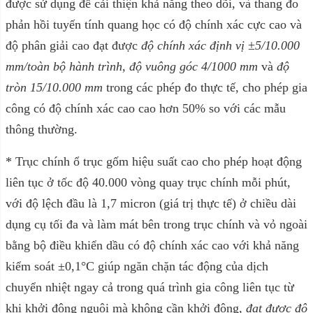
được sử dụng để cải thiện khả năng theo dõi, và thang đo
phản hồi tuyến tính quang học có độ chính xác cực cao và
độ phân giải cao đạt được
độ chính xác định vị ±5/10.000
mm/toàn bộ hành trình
,
độ vuông góc 4/1000 mm
và
độ
tròn 15/10.000 mm
trong các phép đo thực tế, cho phép gia
công có độ chính xác cao cao hơn 50% so với các mẫu
thông thường.
* Trục chính ổ trục gốm hiệu suất cao cho phép hoạt động
liên tục ở tốc độ 40.000 vòng quay trục chính mỗi phút,
với độ lệch đầu là 1,7 micron (giá trị thực tế) ở chiều dài
dụng cụ tối đa và làm mát bên trong trục chính và vỏ ngoài
bằng bộ điều khiển dầu có độ chính xác cao với khả năng
kiểm soát ±0,1°C giúp ngăn chặn tác động của dịch
chuyển nhiệt ngay cả trong quá trình gia công liên tục từ
khi khởi động nguội mà không cần khởi động,
đạt được độ