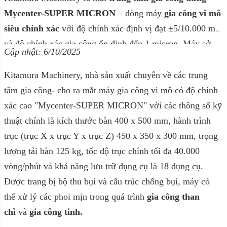
Mycenter-SUPER MICRON
– dòng máy
gia công vi mô
siêu chính xác
với độ chính xác định vị đạt ±5/10.000 mm
và độ chính xác gia công ổn định đến 1 micron. Máy sở
Cập nhật: 6/10/2025
hữu
kết cấu cột đôi đối xứng
,
trục chính tốc độ 40.000
vòng/phút
, và
hệ thống kiểm soát nhiệt ±0,1°C
, đảm bảo
Kitamura Machinery, nhà sản xuất chuyên về các trung
độ ổn định vượt trội trong gia công tinh và vật liệu đặc
tâm gia công- cho ra mắt máy gia công vi mô có độ chính
biệt như than chì. Được trang bị
CNC Arumatik-Mi
hỗ
xác cao "Mycenter-SUPER MICRON" với các thông số kỹ
trợ IoT và chuyển đổi số (DX), Mycenter-SUPER
thuật chính là kích thước bàn 400 x 500 mm, hành trình
MICRON là lựa chọn lý tưởng cho
gia công khuôn mẫu,
trục (trục X x trục Y x trục Z) 450 x 350 x 300 mm, trọng
linh kiện y tế, quang học và bán dẫn
.
lượng tải bàn 125 kg, tốc độ trục chính tối đa 40.000
vòng/phút và khả năng lưu trữ dụng cụ là 18 dụng cụ.
Được trang bị bộ thu bụi và cấu trúc chống bụi, máy có
thể xử lý các phoi mịn trong quá trình
gia công than
chì
và
gia công tinh.