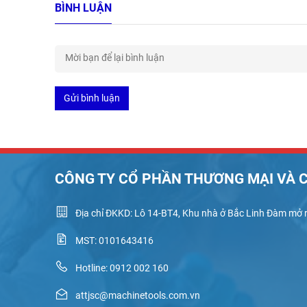
BÌNH LUẬN
Gửi bình luận
CÔNG TY CỔ PHẦN THƯƠNG MẠI VÀ C
Địa chỉ ĐKKD: Lô 14-BT4, Khu nhà ở Bắc Linh Đàm mở r
MST: 0101643416
Hotline: 0912 002 160
attjsc@machinetools.com.vn