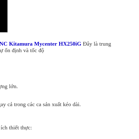
CNC Kitamura
Mycenter HX250iG
Đây là trung
ự ổn định và tốc độ
ợng lớn.
ay cả trong các ca sản xuất kéo dài.
ch thiết thực: