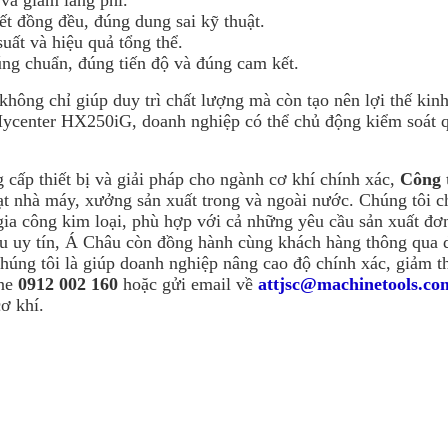
t đồng đều, đúng dung sai kỹ thuật.
ất và hiệu quả tổng thể.
ng chuẩn, đúng tiến độ và đúng cam kết.
 không chỉ giúp duy trì chất lượng mà còn tạo nên lợi thế kin
ter HX250iG, doanh nghiệp có thể chủ động kiểm soát quy 
 cấp thiết bị và giải pháp cho ngành cơ khí chính xác,
Công 
loạt nhà máy, xưởng sản xuất trong và ngoài nước.
Chúng tôi c
gia công kim loại, phù hợp với cả những yêu cầu sản xuất đơn
ệu uy tín, Á Châu còn đồng hành cùng khách hàng thông qua d
húng tôi là giúp doanh nghiệp nâng cao độ chính xác, giảm thi
ine
0912 002 160
hoặc gửi email về
attjsc@machinetools.co
ơ khí.