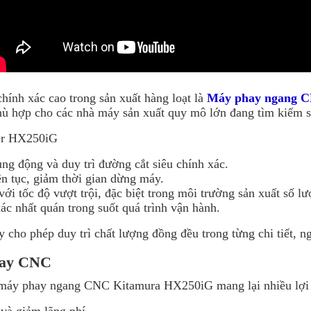
hính xác cao trong sản xuất hàng loạt là
Máy phay ngang 
phù hợp cho các nhà máy sản xuất quy mô lớn đang tìm kiếm s
er HX250iG
ng động và duy trì đường cắt siêu chính xác.
ên tục, giảm thời gian dừng máy.
ới tốc độ vượt trội, đặc biệt trong môi trường sản xuất số lư
ác nhất quán trong suốt quá trình vận hành.
 cho phép duy trì chất lượng đồng đều trong từng chi tiết, ng
phay CNC
ư máy phay ngang CNC Kitamura HX250iG mang lại nhiều lợi í
và giảm lãng phí.