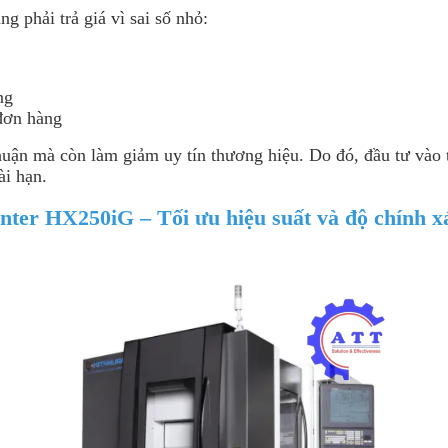
g phải trả giá vì sai số nhỏ:
ng
đơn hàng
uận mà còn làm giảm uy tín thương hiệu. Do đó, đầu tư vào t
ài hạn.
er HX250iG – Tối ưu hiệu suất và độ chính x