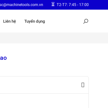
jsc@machinetools.com.vn
T2-T7: 7:45 - 17:00
Liên hệ
Tuyển dụng
cao