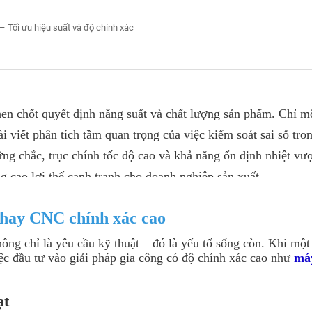
Tối ưu hiệu suất và độ chính xác
then chốt quyết định năng suất và chất lượng sản phẩm. Chỉ m
i viết phân tích tầm quan trọng của việc kiểm soát sai số tron
g chắc, trục chính tốc độ cao và khả năng ổn định nhiệt vượ
g cao lợi thế cạnh tranh cho doanh nghiệp sản xuất.
phay CNC chính xác cao
ông chỉ là yêu cầu kỹ thuật – đó là yếu tố sống còn. Khi một s
ệc đầu tư vào giải pháp gia công có độ chính xác cao như
má
ạt